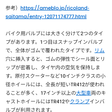
参考）
https://ameblo.jp/ricoland-
saitama/entry-12071174777.html
バイク用バルブには大きく分けて2つのタイ
プがあります。1つ目はスナップインバルブ
で、全体がゴムで覆われたタイプです。
リム
穴に挿入すると、ゴムの弾性でシール面とリ
ップが密着し、タイヤ内の空気を保持しま
す。原付スクーターなど10インチクラスの小
径ホイールには、全長が短いTR412が使われ
ることが多く、17インチ以上の
大型車
両のキ
ャストホイールにはTR412や
クランプ
インバ
ルブが利用されます。